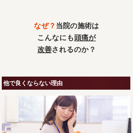
なぜ？
当院の
施術は
こんなにも
頭痛
が
改善
されるのか？
他で良くならない理由