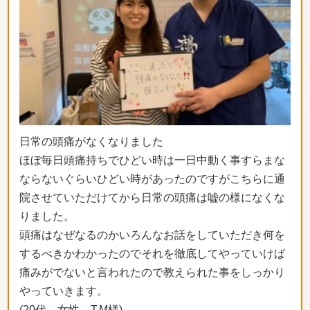
日常の頭痛がなくなりました
ほぼ毎日頭痛持ちでひどい時は一日中動く事すらまな
ならないぐら
いひどい時があったのですがこちらに通
院させていただけてから日
常の頭痛は嘘の様になくな
りました。
頭痛はなぜなるのかいろんなお話をしていただき何を
するべきかわ
かったのでそれを徹底してやっていけば
痛みがでないと言われたの
で教えられた事をしっかり
やっていきます。
(20代 女性 T.M様)