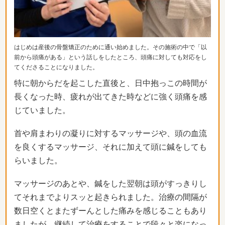
はじめは産後の骨盤矯正のために通い始めました。
その施術の中で「以
前から頭痛がある」という話しをしたところ、
頭痛に対しても対応をし
てくださることになりました。
特に朝からだを起こした直後と、
日中抱っこの時間が
長くなった時、
疲れが出てきた時などに強く頭痛を感
じていました。
首や肩まわりの凝りに対するマッサージや、
頭の血流
を良くするマッサージ、
それに加えて頭に鍼をしても
らいました。
マッサージのあとや、
鍼をした翌朝は頭がすっきりし
てそれまでよりスッと起きられまし
た。
治療の間隔が
数日空くとまたずーんとした痛みを感じることもあり
ましたが、
継続して治療をすることで段々と楽になっ